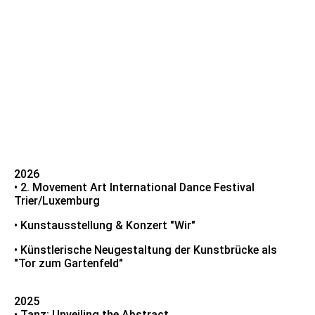
TANZ - ROTKÄPPCHEN
MOVEMENT ART INTERNATIONAL DANCE FESTIVAL
2026
• 2. Movement Art International Dance Festival
Trier/Luxemburg
• Kunstausstellung & Konzert "Wir"
• Künstlerische Neugestaltung der Kunstbrücke als
"Tor zum Gartenfeld"
2025
• Tanz: Unveiling the Abstract